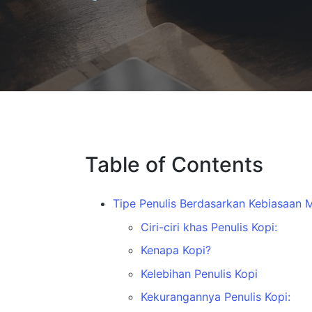
by
in
Table of Contents
Tipe Penulis Berdasarkan Kebiasaan Me
Ciri-ciri khas Penulis Kopi:
Kenapa Kopi?
Kelebihan Penulis Kopi
Kekurangannya Penulis Kopi: