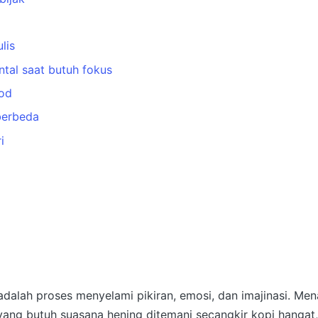
lis
tal saat butuh fokus
od
berbeda
i
l
 adalah proses menyelami pikiran, emosi, dan imajinasi
. Men
yang butuh suasana hening ditemani secangkir kopi hangat,