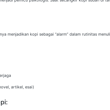
g menjadi pemicu psikologis. Saat secangkir kopi sudah di t
anya menjadikan kopi sebagai “alarm” dalam rutinitas menulis
terjaga
vel, artikel, esai)
pi: