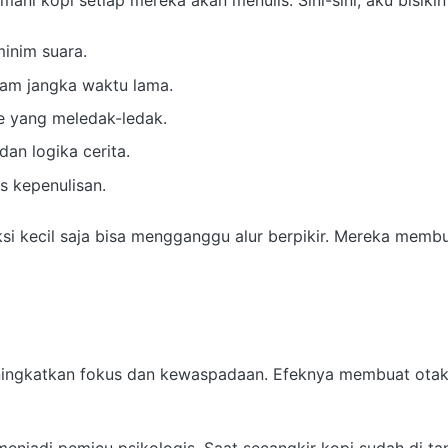
ani kopi setiap mereka akan menulis. Sini-sini, aku bisikin 
inim suara.
alam jangka waktu lama.
pe yang meledak-ledak.
an logika cerita.
s kepenulisan.
traksi kecil saja bisa mengganggu alur berpikir. Mereka me
gkatkan fokus dan kewaspadaan. Efeknya membuat otak le