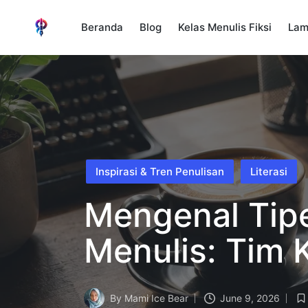
Beranda
Blog
Kelas Menulis Fiksi
Lam
Posted
Inspirasi & Tren Penulisan
Literasi
in
Mengenal Tipe
Menulis: Tim 
By
Mami Ice Bear
June 9, 2026
Posted
Po