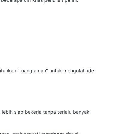
beberapa ciri khas penulis tipe ini:
mbutuhkan “ruang aman” untuk mengolah ide
bih siap bekerja tanpa terlalu banyak