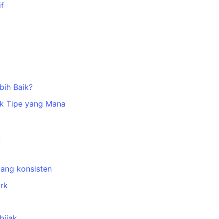
if
bih Baik?
k Tipe yang Mana
u
yang konsisten
rk
bijak