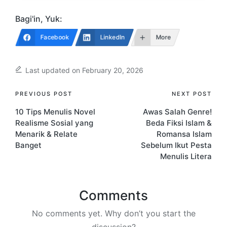
Bagi'in, Yuk:
Facebook
LinkedIn
More
Last updated on February 20, 2026
Post
PREVIOUS POST
NEXT POST
10 Tips Menulis Novel
Awas Salah Genre!
navigation
Realisme Sosial yang
Beda Fiksi Islam &
Menarik & Relate
Romansa Islam
Banget
Sebelum Ikut Pesta
Menulis Litera
Comments
No comments yet. Why don’t you start the
discussion?